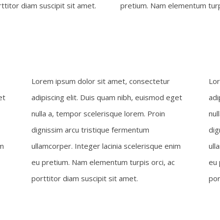
titor diam suscipit sit amet.
pretium. Nam elementum turpis
Lorem ipsum dolor sit amet, consectetur
Lor
et
adipiscing elit. Duis quam nibh, euismod eget
adi
nulla a, tempor scelerisque lorem. Proin
nul
dignissim arcu tristique fermentum
dig
im
ullamcorper. Integer lacinia scelerisque enim
ull
eu pretium. Nam elementum turpis orci, ac
eu 
porttitor diam suscipit sit amet.
por